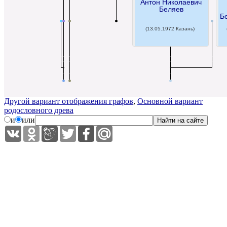
Антон Николаевич
Беляев
Б
(13.05.1972 Казань)
Другой вариант отображения графов
,
Основной вариант
родословного древа
и
или