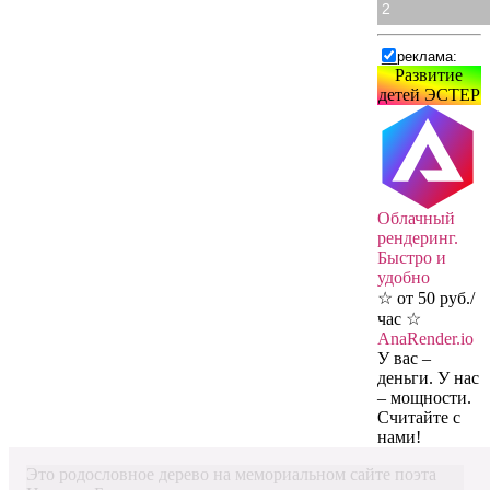
2
Развитие
детей ЭСТЕР
Облачный
рендеринг.
Быстро и
удобно
☆ от 50 руб./
час ☆
AnaRender.io
У вас –
деньги. У нас
– мощности.
Считайте с
нами!
Это родословное дерево на мемориальном сайте поэта