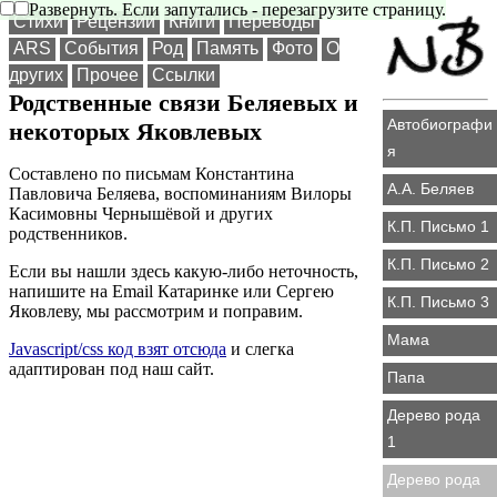
Развернуть. Если запутались - перезагрузите страницу.
Стихи
Рецензии
Книги
Переводы
ARS
События
Род
Память
Фото
О
других
Прочее
Ссылки
Родственные связи Беляевых и
Автобиографи
некоторых Яковлевых
я
Составлено по письмам Константина
А.А. Беляев
Павловича Беляева, воспоминаниям Вилоры
Касимовны Чернышёвой и других
К.П. Письмо 1
родственников.
К.П. Письмо 2
Если вы нашли здесь какую-либо неточность,
напишите на Email Катаринке или Сергею
К.П. Письмо 3
Яковлеву, мы рассмотрим и поправим.
Мама
Javascript/css код взят отсюда
и слегка
адаптирован под наш сайт.
Папа
Дерево рода
1
Дерево рода